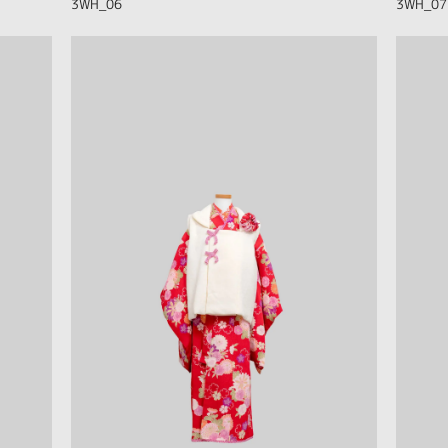
3WH_06
3WH_07