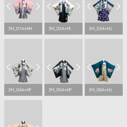
3M_01A+HH
3M_02A+HI
3M_03A+HJ
3M_04A+HF
3M_05A+HF
3M_06A+HJ